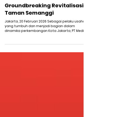
9 Apr
2 menit membaca
Groundbreaking Revitalisasi
Taman Semanggi
Jakarta, 20 Februari 2026 Sebagai pelaku usaha
yang tumbuh dan menjadi bagian dalam
dinamika perkembangan Kota Jakarta, PT Media
Indra Buana memandang Taman Semanggi
bukan sekadar ruang terbuka hijau, tetapi juga
sebagai salah satu simpul penting yang memiliki
nilai historis tinggi serta ikon kawasan jantung
kota. Letaknya yang strategis menjadikan
kawasan ini memiliki peran vital, baik dari sisi
mobilitas, estetika, dan interaksi sosial
Masyarakat, maupun dari sisi fungsi ke