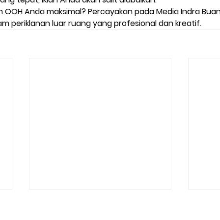
an OOH Anda maksimal? Percayakan pada Media Indra Buana
 periklanan luar ruang yang profesional dan kreatif.
ⓒ 2026 PT Media Indra Buana | Indonesia