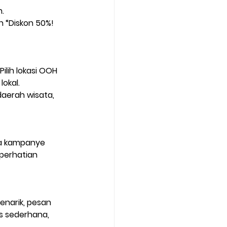
.
 “Diskon 50%! 
Pilih lokasi OOH 
okal.
aerah wisata, 
a kampanye 
perhatian 
narik, pesan 
ks sederhana, 