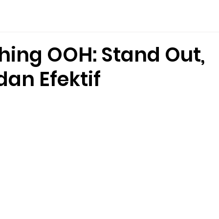
splay
Locations
Case Studies
About Us
hing OOH: Stand Out,
dan Efektif