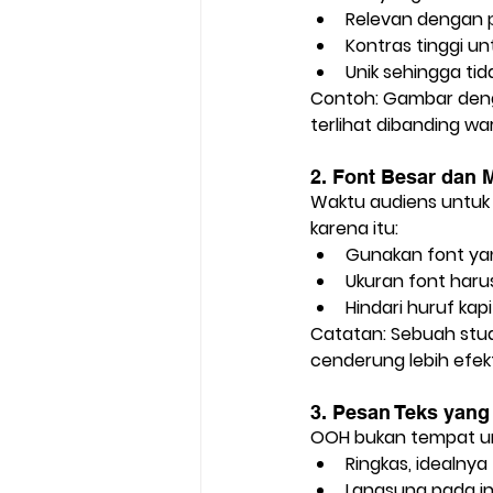
Relevan
 dengan 
Kontras tinggi
 un
Unik
 sehingga tid
Contoh: Gambar deng
terlihat dibanding wa
2. Font Besar dan
Waktu audiens untuk 
karena itu:
Gunakan font yan
Ukuran font harus
Hindari huruf kapi
Catatan:
 Sebuah stu
cenderung lebih efekt
3. Pesan Teks yan
OOH bukan tempat unt
Ringkas
, idealnya 
Langsung pada in