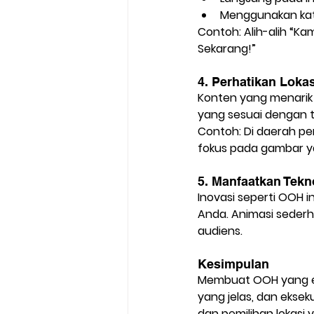
Menggunakan kat
Contoh: Alih-alih “Ka
Sekarang!”
4. Perhatikan Loka
Konten yang menarik ti
yang sesuai dengan t
Contoh: Di daerah pe
fokus pada gambar y
5. Manfaatkan Tekn
Inovasi seperti OOH 
Anda. Animasi sederh
audiens.
Kesimpulan
Membuat OOH yang ef
yang jelas, dan eksek
dan pemilihan lokasi y