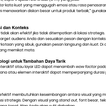
a-kata kuat
 yang menggugah emosi atau rasa penasaran
mi menawarkan diskon besar untuk produk terbaik,” gunakan
si dan Konteks
dak akan efektif jika tidak ditempatkan di lokasi strategis. 
arget audiens Anda dan sesuaikan pesan dengan konteks l
rkotaan yang sibuk, gunakan pesan langsung dan kuat. Di d
ang memikat mata.
ologi untuk Tambahan Daya Tarik
interaktif atau layar LED dapat menambah 
wow factor
 pad
ana atau elemen interaktif dapat memperpanjang durasi 
ektif membutuhkan keseimbangan antara visual yang me
usi strategis. Dengan visual yang 
stand out
, font besar, te
ang tepat, iklan Anda akan sulit diabaikan.