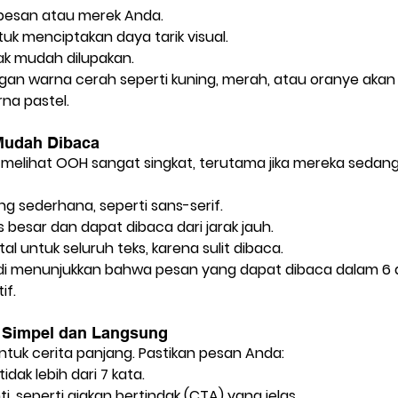
pesan atau merek Anda.
tuk menciptakan daya tarik visual.
ak mudah dilupakan.
an warna cerah seperti kuning, merah, atau oranye akan
rna pastel.
 Mudah Dibaca
melihat OOH sangat singkat, terutama jika mereka sedang
g sederhana, seperti sans-serif.
 besar dan dapat dibaca dari jarak jauh.
tal untuk seluruh teks, karena sulit dibaca.
di menunjukkan bahwa pesan yang dapat dibaca dalam 6 d
if.
g Simpel dan Langsung
uk cerita panjang. Pastikan pesan Anda:
tidak lebih dari 7 kata.
ti
, seperti ajakan bertindak (CTA) yang jelas.