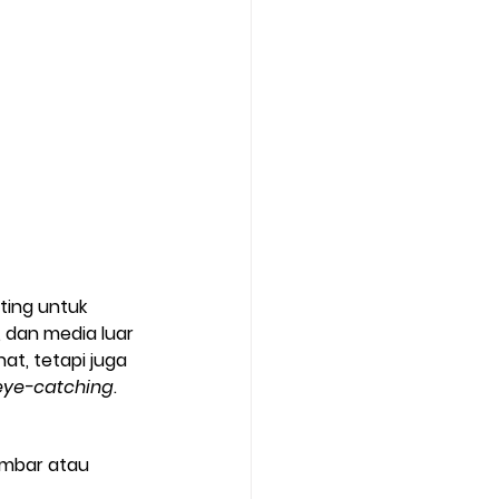
ing untuk 
 dan media luar 
t, tetapi juga 
eye-catching
.
ambar atau 