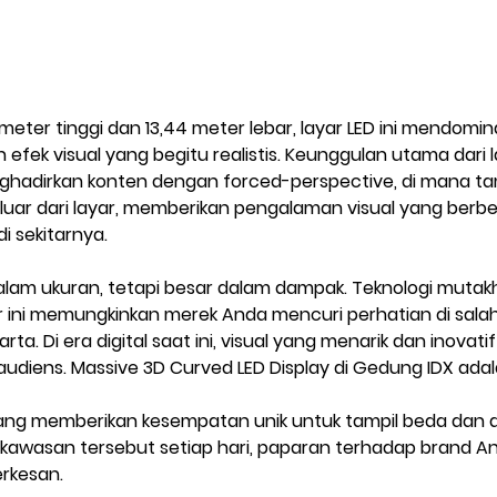
 meter tinggi dan 13,44 meter lebar
, layar LED ini mendomina
efek visual yang begitu realistis. Keunggulan utama dari la
hadirkan 
konten dengan forced-perspective
, di mana ta
luar dari layar, memberikan pengalaman visual yang berbe
i sekitarnya.
lam ukuran, tetapi besar dalam dampak. Teknologi mutakh
r ini memungkinkan merek Anda mencuri perhatian di salah 
arta. Di era digital saat ini, visual yang menarik dan inovati
audiens. Massive 3D Curved LED Display di Gedung IDX ada
yang memberikan kesempatan unik untuk tampil beda dan 
 kawasan tersebut setiap hari, paparan terhadap brand An
erkesan.