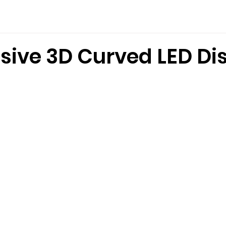
splay
Locations
Case Studies
About Us
sive 3D Curved LED Di