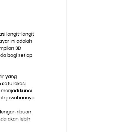
si langit-langit 
yar ini adalah 
mpilan 3D 
da bagi setiap 
ir yang 
satu lokasi 
f menjadi kunci 
lah jawabannya.
dengan ribuan 
da akan lebih 