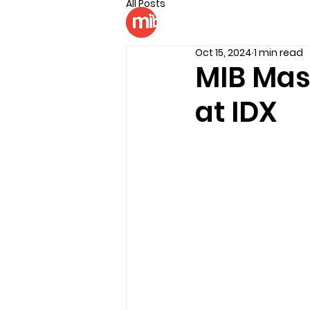
All Posts
Billboard
LED Di
Oct 15, 2024
1 min read
MIB Mas
at IDX