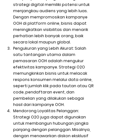
strategi digital memiliki potensi untuk 
menjangkau audiens yang lebih luas. 
Dengan mempromosikan kampanye 
OOH di platform online, bisnis dapat 
meningkatkan visibilitas dan menarik 
perhatian lebih banyak orang, baik 
secara lokal maupun global.
Pengukuran yang Lebih Akurat:
 Salah 
satu tantangan utama dalam 
pemasaran OOH adalah mengukur 
efektivitas kampanye. Strategi O2O 
memungkinkan bisnis untuk melacak 
respons konsumen melalui data online, 
seperti jumlah klik pada tautan atau QR 
code, pendaftaran event, dan 
pembelian yang dilakukan sebagai 
hasil dari kampanye OOH.
Mendorong Loyalitas Pelanggan:
Strategi O2O juga dapat digunakan 
untuk membangun hubungan jangka 
panjang dengan pelanggan. Misalnya, 
dengan menawarkan diskon eksklusif 